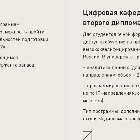
Цифровая кафед
второго диплома
ограммам
возможность пройти
Для студентов очной фор
альностей подготовки
доступно обучение по п
У».
высококвалифицированн
России. В университет р
чающимся
ержанта запаса.
– аналитика данных (для
направлениям, объем – 2
– программирование на 
не по IT-направлениям, 
месяцев).
Тип программы: дополни
выдачей диплома о проф