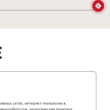
assignment
Е
ивных сетях, интернет-технологии в
ментооборотом, экологическая политика