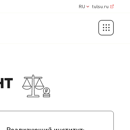
RU
tulsu.ru
нт
Реализующий институт: