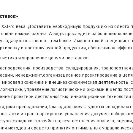
оставок»
 XXI-го века. Доставить необходимую продукцию из одного п
 очень важная задача. А ведь проследить за большим колич
ту задачу качественно - тем более. Именно такой специалист,
ртировку и доставку нужной продукции, обеспечивая эффек
истика и управление цепями поставок»:
распределения, производства, складирования, транспортная 
пасами; менеджмент;организационное проектирование в цеп
; мировая экономика и внешнеэкономическая деятельность; 
огистике; управление логистическими рисками в цепях пост
ление проектной деятельностью; инновационные технологии 
тодики преподавания, благодаря чему студенты овладевают 
 поставки и транспортировки; управления документооборот
ктуры складского хозяйства; осуществления анализа, оценки
ания методов и средств принятия оптимальных управленческ