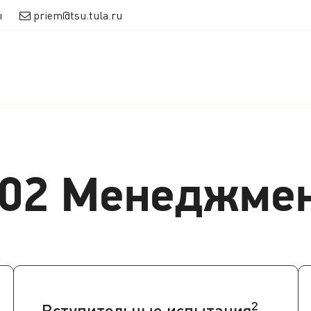
ы
priem@tsu.tula.ru
.02 Менеджме
2
Вступительные испытания