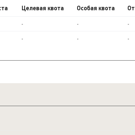
ста
Целевая квота
Особая квота
От
-
-
-
-
-
-