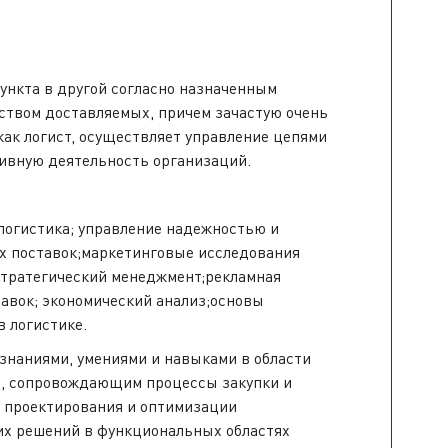
ункта в другой согласно назначенным
еством доставляемых, причем зачастую очень
 как логист, осуществляет управление цепями
тивную деятельность организаций.
логистика; управление надежностью и
ях поставок;маркетинговые исследования
стратегический менеджмент;рекламная
авок; экономический анализ;основы
в логистике.
знаниями, умениями и навыками в области
ом, сопровождающим процессы закупки и
, проектирования и оптимизации
их решений в функциональных областях