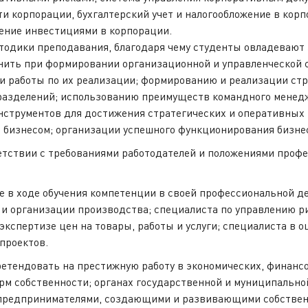
ти корпорации, бухгалтерский учет и налогообложение в ко
ение инвестициями в корпорации.
тодики преподавания, благодаря чему студенты овладевают 
нить при формировании организационной и управленческой с
и работы по их реализации; формированию и реализации стр
разделений; использованию преимуществ командного менедж
нструментов для достижения стратегических и оперативных
 бизнесом; организации успешного функционирования бизне
етствии с требованиями работодателей и положениями профе
в ходе обучения компетенции в своей профессиональной де
 и организации производства; специалиста по управлению ри
экспертизе цен на товары, работы и услуги; специалиста в 
проектов.
етендовать на престижную работу в экономических, финанс
рм собственности; органах государственной и муниципальной
я предпринимателями, создающими и развивающими собствен