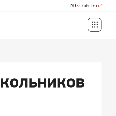
RU
tulsu.ru
кольников