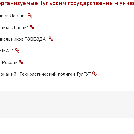
организуемые Тульским государственным унив
ники Левши"
дники Левши"
школьников "ЗВЕЗДА"
АММАТ"
а России
знаний "Технологический полигон ТулГУ"