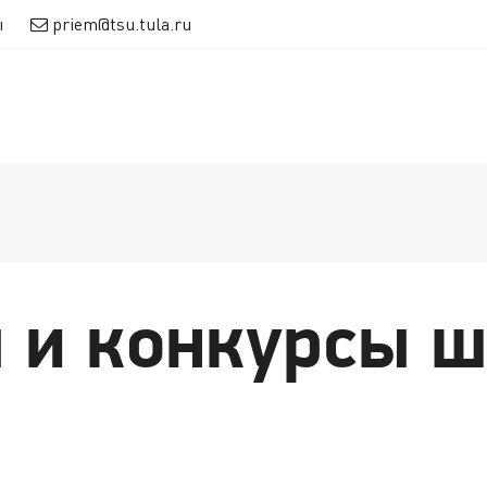
ы
priem@tsu.tula.ru
 и конкурсы ш