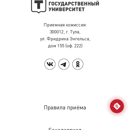
Приемная комиссия:
300012, г. Тула,
ул. Фридриха Энгельса,
дом 155 (оф. 222)
Меню
assignment
Правила приёма
Бакалавриат